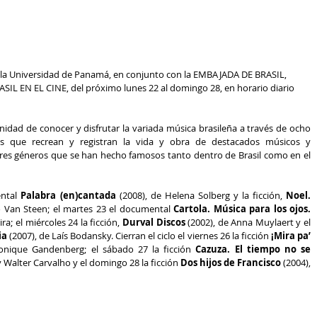
la Universidad de Panamá, en conjunto con la EMBAJADA DE BRASIL, 
SIL EN EL CINE, del próximo lunes 22 al domingo 28, en horario diario 
idad de conocer y disfrutar la variada música brasileña a través de ocho 
es que recrean y registran la vida y obra de destacados músicos y 
s géneros que se han hecho famosos tanto dentro de Brasil como en el 
ntal 
Palabra (en)cantada
 (2008), de Helena Solberg y la ficción, 
Noel. 
o Van Steen; el martes 23 el documental 
Cartola. Música para los ojos. 
ra; el miércoles 24 la ficción, 
Durval Discos
 (2002), de Anna Muylaert y el 
ia
 (2007), de Laís Bodansky. Cierran el ciclo el viernes 26 la ficción 
¡Mira pa’ 
onique Gandenberg; el sábado 27 la ficción 
Cazuza. El tiempo no se 
 Walter Carvalho y el domingo 28 la ficción 
Dos hijos de Francisco
 (2004), 