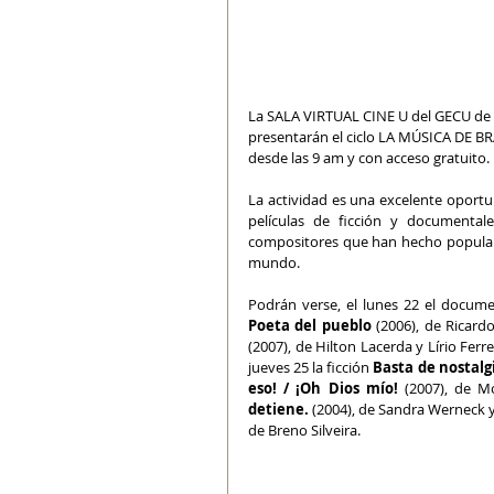
La SALA VIRTUAL CINE U del GECU de 
presentarán el ciclo LA MÚSICA DE BRA
desde las 9 am y con acceso gratuito.
La actividad es una excelente oportun
películas de ficción y documental
compositores que han hecho populare
mundo.
Podrán verse, el lunes 22 el docume
Poeta del pueblo
 (2006), de Ricard
(2007), de Hilton Lacerda y Lírio Ferrei
jueves 25 la ficción 
Basta de nostalg
eso! / ¡Oh Dios mío! 
(2007), de M
detiene.
 (2004), de Sandra Werneck y
de Breno Silveira.