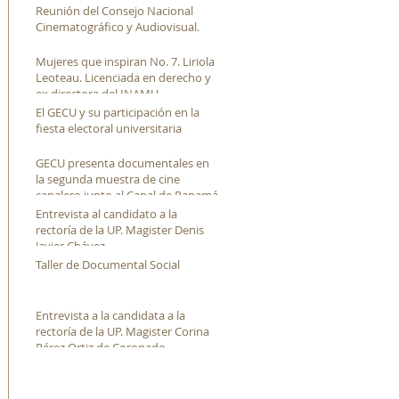
Reunión del Consejo Nacional
Cinematográfico y Audiovisual.
Mujeres que inspiran No. 7. Liriola
Leoteau. Licenciada en derecho y
ex directora del INAMU
El GECU y su participación en la
fiesta electoral universitaria
GECU presenta documentales en
la segunda muestra de cine
canalero junto al Canal de Panamá
Entrevista al candidato a la
rectoría de la UP. Magister Denis
Javier Chávez
Taller de Documental Social
Entrevista a la candidata a la
rectoría de la UP. Magister Corina
Pérez Ortiz de Coronado