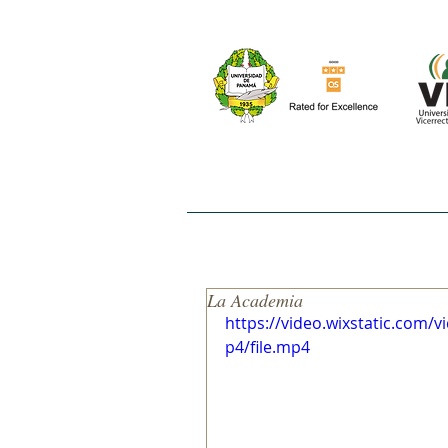
INICIO
NOSOTROS
EL ESTUDIO
La Academia
https://video.wixstatic.co
p4/file.mp4