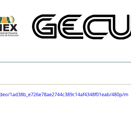
CINE UNIVERSITARIO
TEMAS DE NUESTRA AMÉRICA
CENTRO DE 
m/video/1ad38b_e726e78ae2744c389c14af4348f01eab/480p/m