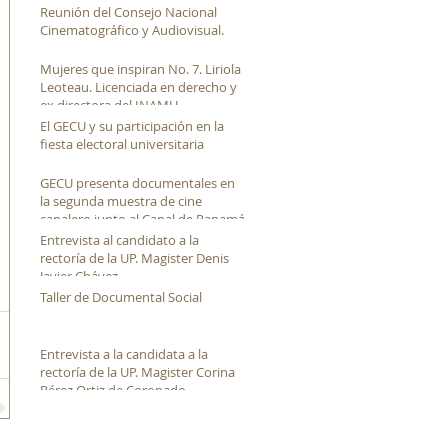
Reunión del Consejo Nacional
Cinematográfico y Audiovisual.
Mujeres que inspiran No. 7. Liriola
Leoteau. Licenciada en derecho y
ex directora del INAMU
El GECU y su participación en la
fiesta electoral universitaria
GECU presenta documentales en
la segunda muestra de cine
canalero junto al Canal de Panamá
Entrevista al candidato a la
rectoría de la UP. Magister Denis
Javier Chávez
Taller de Documental Social
Entrevista a la candidata a la
rectoría de la UP. Magister Corina
Pérez Ortiz de Coronado