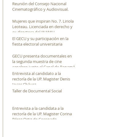
Reunión del Consejo Nacional
Cinematográfico y Audiovisual.
Mujeres que inspiran No. 7. Liriola
Leoteau. Licenciada en derecho y
ex directora del INAMU
El GECU y su participación en la
fiesta electoral universitaria
GECU presenta documentales en
la segunda muestra de cine
canalero junto al Canal de Panamá
Entrevista al candidato a la
rectoría de la UP. Magister Denis
Javier Chávez
Taller de Documental Social
Entrevista a la candidata a la
rectoría de la UP. Magister Corina
Pérez Ortiz de Coronado