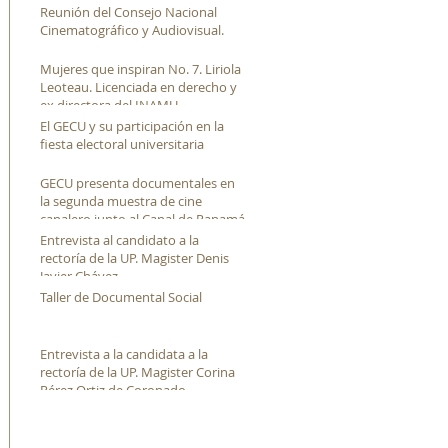
Reunión del Consejo Nacional
Cinematográfico y Audiovisual.
Mujeres que inspiran No. 7. Liriola
Leoteau. Licenciada en derecho y
ex directora del INAMU
El GECU y su participación en la
fiesta electoral universitaria
GECU presenta documentales en
la segunda muestra de cine
canalero junto al Canal de Panamá
Entrevista al candidato a la
rectoría de la UP. Magister Denis
Javier Chávez
Taller de Documental Social
Entrevista a la candidata a la
rectoría de la UP. Magister Corina
Pérez Ortiz de Coronado