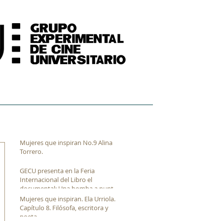
FORMACIÓN
ARCHIVO FÍLMICO AUDIOVISUAL
Mujeres que inspiran No.9 Alina
Torrero.
GECU presenta en la Feria
Internacional del Libro el
documental: Una bomba a punto
de estallar de Luis Franco.
Mujeres que inspiran. Ela Urriola.
Capítulo 8. Filósofa, escritora y
poeta