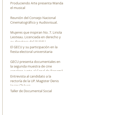
Produciendo Arte presenta Wanda
el musical
Reunión del Consejo Nacional
Cinematográfico y Audiovisual.
Mujeres que inspiran No. 7. Liriola
Leoteau. Licenciada en derecho y
ex directora del INAMU
El GECU y su participación en la
fiesta electoral universitaria
GECU presenta documentales en
la segunda muestra de cine
canalero junto al Canal de Panamá
Entrevista al candidato a la
rectoría de la UP. Magister Denis
Javier Chávez
Taller de Documental Social