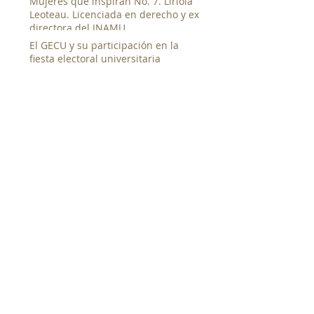
Mujeres que inspiran No. 7. Liriola
Leoteau. Licenciada en derecho y ex
directora del INAMU
El GECU y su participación en la
fiesta electoral universitaria
GECU presenta documentales en la
segunda muestra de cine canalero
junto al Canal de Panamá
Entrevista al candidato a la rectoría
de la UP. Magister Denis Javier
Chávez
Taller de Documental Social
SEARCH BY TAGS:
No hay etiquetas aún.