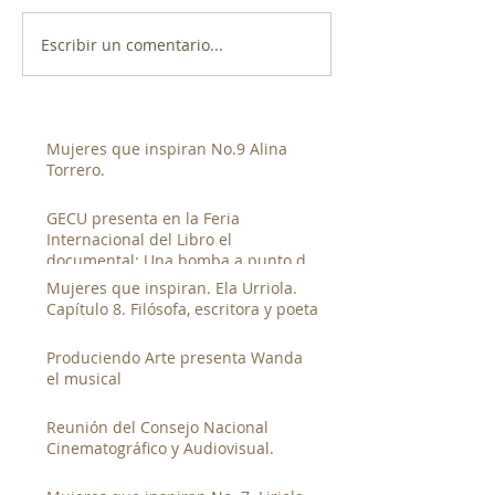
Escribir un comentario...
Mujeres que inspiran No.9 Alina
Torrero.
GECU presenta en la Feria
Internacional del Libro el
documental: Una bomba a punto de
estallar de Luis Franco.
Mujeres que inspiran. Ela Urriola.
Capítulo 8. Filósofa, escritora y poeta
Produciendo Arte presenta Wanda
el musical
Reunión del Consejo Nacional
Cinematográfico y Audiovisual.