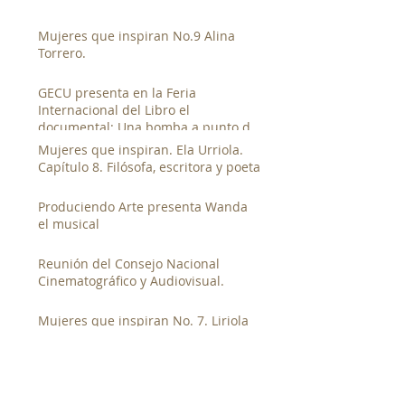
Mujeres que inspiran No.9 Alina
Torrero.
GECU presenta en la Feria
Internacional del Libro el
documental: Una bomba a punto de
estallar de Luis Franco.
Mujeres que inspiran. Ela Urriola.
Capítulo 8. Filósofa, escritora y poeta
Produciendo Arte presenta Wanda
el musical
Reunión del Consejo Nacional
Cinematográfico y Audiovisual.
Mujeres que inspiran No. 7. Liriola
Leoteau. Licenciada en derecho y ex
directora del INAMU
El GECU y su participación en la
fiesta electoral universitaria