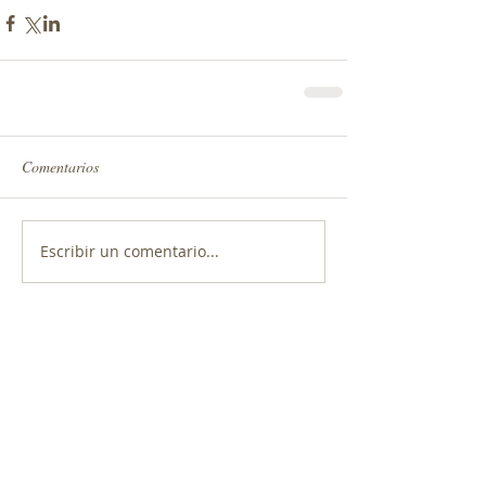
Comentarios
Escribir un comentario...
Mujeres que inspiran. Alina Torrero.
Capítulo 9
Mujeres que inspiran. Ela Urriola.
Capítulo 8. Filósofa, escritora y poeta