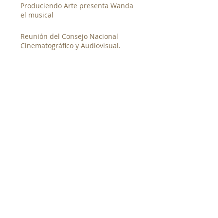
Produciendo Arte presenta Wanda
el musical
Reunión del Consejo Nacional
Cinematográfico y Audiovisual.
Mujeres que inspiran No. 7. Liriola
Leoteau. Licenciada en derecho y ex
directora del INAMU
El GECU y su participación en la
fiesta electoral universitaria
GECU presenta documentales en la
segunda muestra de cine canalero
junto al Canal de Panamá
Entrevista al candidato a la rectoría
de la UP. Magister Denis Javier
Chávez
Taller de Documental Social