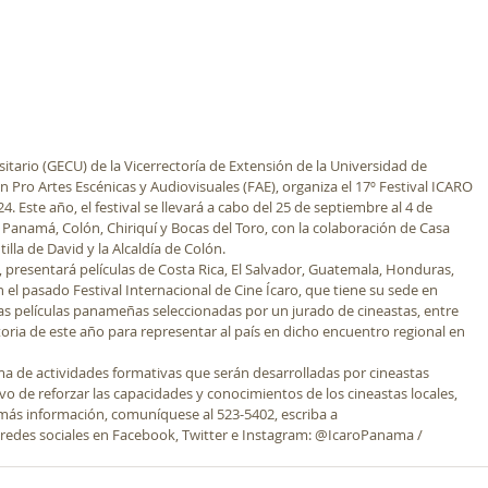
itario (GECU) de la Vicerrectoría de Extensión de la Universidad de 
Pro Artes Escénicas y Audiovisuales (FAE), organiza el 17º Festival ICARO 
Este año, el festival se llevará a cabo del 25 de septiembre al 4 de 
 Panamá, Colón, Chiriquí y Bocas del Toro, con la colaboración de Casa 
la de David y la Alcaldía de Colón.
presentará películas de Costa Rica, El Salvador, Guatemala, Honduras, 
l pasado Festival Internacional de Cine Ícaro, que tiene su sede en 
s películas panameñas seleccionadas por un jurado de cineastas, entre 
oria de este año para representar al país en dicho encuentro regional en 
ama de actividades formativas que serán desarrolladas por cineastas 
ivo de reforzar las capacidades y conocimientos de los cineastas locales, 
más información, comuníquese al 523-5402, escriba a 
as redes sociales en Facebook, Twitter e Instagram: @IcaroPanama / 