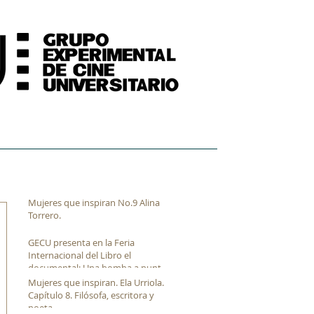
FORMACIÓN
ARCHIVO FÍLMICO AUDIOVISUAL
Mujeres que inspiran No.9 Alina
Torrero.
GECU presenta en la Feria
Internacional del Libro el
documental: Una bomba a punto
de estallar de Luis Franco.
Mujeres que inspiran. Ela Urriola.
Capítulo 8. Filósofa, escritora y
poeta