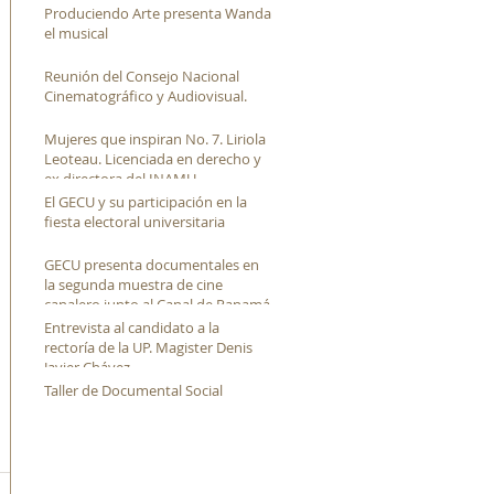
Produciendo Arte presenta Wanda
el musical
Reunión del Consejo Nacional
Cinematográfico y Audiovisual.
Mujeres que inspiran No. 7. Liriola
Leoteau. Licenciada en derecho y
ex directora del INAMU
El GECU y su participación en la
fiesta electoral universitaria
GECU presenta documentales en
la segunda muestra de cine
canalero junto al Canal de Panamá
Entrevista al candidato a la
rectoría de la UP. Magister Denis
Javier Chávez
Taller de Documental Social