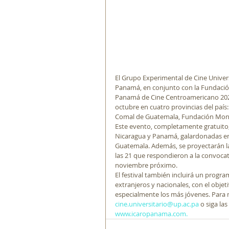
El Grupo Experimental de Cine Univers
Panamá, en conjunto con la Fundación 
Panamá de Cine Centroamericano 2024. 
octubre en cuatro provincias del país:
Comal de Guatemala, Fundación Montil
Este evento, completamente gratuito, 
Nicaragua y Panamá, galardonadas en e
Guatemala. Además, se proyectarán la
las 21 que respondieron a la convocat
noviembre próximo.
El festival también incluirá un progr
extranjeros y nacionales, con el objet
especialmente los más jóvenes. Para 
cine.universitario@up.ac.pa
 o siga l
www.icaropanama.com
.