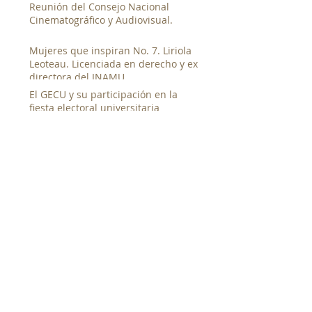
Reunión del Consejo Nacional
Cinematográfico y Audiovisual.
Mujeres que inspiran No. 7. Liriola
Leoteau. Licenciada en derecho y ex
directora del INAMU
El GECU y su participación en la
fiesta electoral universitaria
GECU presenta documentales en la
segunda muestra de cine canalero
junto al Canal de Panamá
Entrevista al candidato a la rectoría
de la UP. Magister Denis Javier
Chávez
Taller de Documental Social