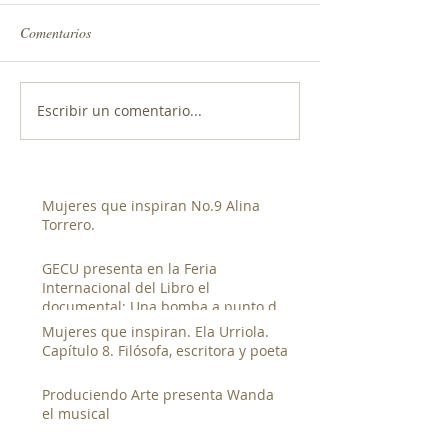
Comentarios
Escribir un comentario...
Mujeres que inspiran No.9 Alina
Torrero.
GECU presenta en la Feria
Internacional del Libro el
documental: Una bomba a punto de
estallar de Luis Franco.
Mujeres que inspiran. Ela Urriola.
Capítulo 8. Filósofa, escritora y poeta
Produciendo Arte presenta Wanda
el musical