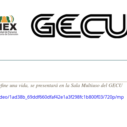
CINE UNIVERSITARIO
TEMAS DE NUESTRA AMÉRICA
CENTRO DE 
efine una vida, se presentará en la Sala Multiuso del GECU
/video/1ad38b_69ddf660dfaf42e1a3f298fc1b800f03/720p/mp