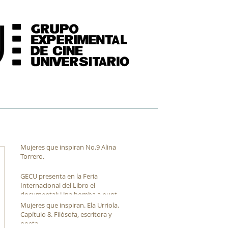
FORMACIÓN
ARCHIVO FÍLMICO AUDIOVISUAL
Mujeres que inspiran No.9 Alina
Torrero.
GECU presenta en la Feria
Internacional del Libro el
documental: Una bomba a punto
de estallar de Luis Franco.
Mujeres que inspiran. Ela Urriola.
Capítulo 8. Filósofa, escritora y
poeta