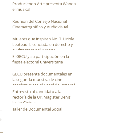
Produciendo Arte presenta Wanda
el musical
Reunión del Consejo Nacional
Cinematográfico y Audiovisual.
Mujeres que inspiran No. 7. Liriola
Leoteau. Licenciada en derecho y
ex directora del INAMU
El GECU y su participación en la
fiesta electoral universitaria
GECU presenta documentales en
la segunda muestra de cine
canalero junto al Canal de Panamá
Entrevista al candidato a la
rectoría de la UP. Magister Denis
Javier Chávez
Taller de Documental Social