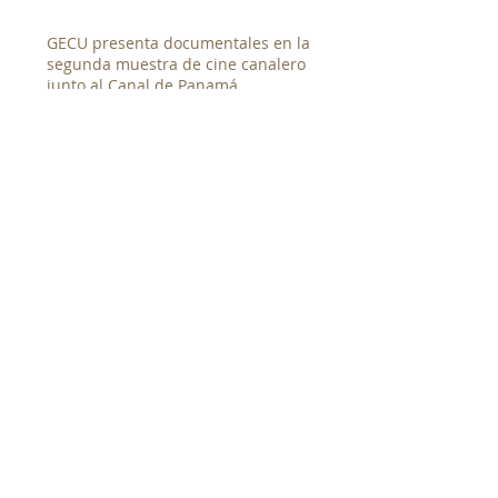
GECU presenta documentales en la
segunda muestra de cine canalero
junto al Canal de Panamá
Entrevista al candidato a la rectoría
de la UP. Magister Denis Javier
Chávez
Taller de Documental Social
Entrevista a la candidata a la
rectoría de la UP. Magister Corina
Pérez Ortiz de Coronado
SEARCH BY TAGS:
No hay etiquetas aún.