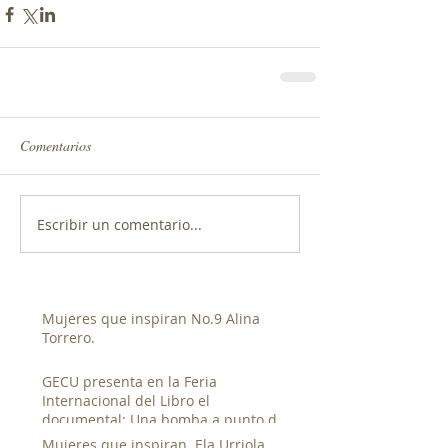
Comentarios
Escribir un comentario...
Mujeres que inspiran No.9 Alina
Torrero.
GECU presenta en la Feria
Internacional del Libro el
documental: Una bomba a punto de
estallar de Luis Franco.
Mujeres que inspiran. Ela Urriola.