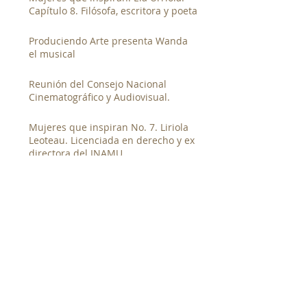
Capítulo 8. Filósofa, escritora y poeta
Produciendo Arte presenta Wanda
el musical
Reunión del Consejo Nacional
Cinematográfico y Audiovisual.
Mujeres que inspiran No. 7. Liriola
Leoteau. Licenciada en derecho y ex
directora del INAMU
El GECU y su participación en la
fiesta electoral universitaria
GECU presenta documentales en la
segunda muestra de cine canalero
junto al Canal de Panamá
Entrevista al candidato a la rectoría
de la UP. Magister Denis Javier
Chávez
Taller de Documental Social