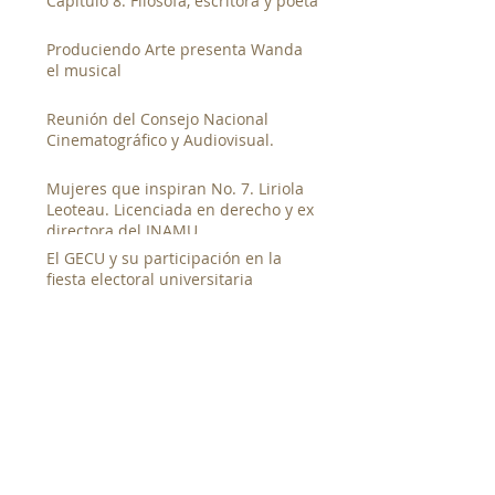
Capítulo 8. Filósofa, escritora y poeta
Produciendo Arte presenta Wanda
el musical
Reunión del Consejo Nacional
Cinematográfico y Audiovisual.
Mujeres que inspiran No. 7. Liriola
Leoteau. Licenciada en derecho y ex
directora del INAMU
El GECU y su participación en la
fiesta electoral universitaria
GECU presenta documentales en la
segunda muestra de cine canalero
junto al Canal de Panamá
Entrevista al candidato a la rectoría
de la UP. Magister Denis Javier
Chávez
Taller de Documental Social