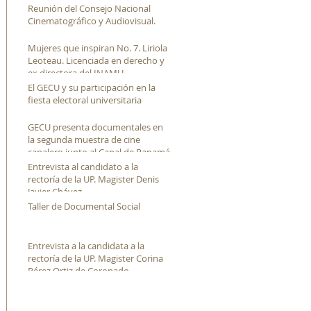
Reunión del Consejo Nacional
Cinematográfico y Audiovisual.
Mujeres que inspiran No. 7. Liriola
Leoteau. Licenciada en derecho y
ex directora del INAMU
El GECU y su participación en la
fiesta electoral universitaria
GECU presenta documentales en
la segunda muestra de cine
canalero junto al Canal de Panamá
Entrevista al candidato a la
rectoría de la UP. Magister Denis
Javier Chávez
Taller de Documental Social
Entrevista a la candidata a la
rectoría de la UP. Magister Corina
Pérez Ortiz de Coronado