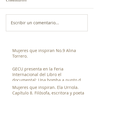
Escribir un comentario...
Mujeres que inspiran No.9 Alina
Torrero.
GECU presenta en la Feria
Internacional del Libro el
documental: Una bomba a punto de
estallar de Luis Franco.
Mujeres que inspiran. Ela Urriola.
Capítulo 8. Filósofa, escritora y poeta
Produciendo Arte presenta Wanda
el musical
Reunión del Consejo Nacional
Cinematográfico y Audiovisual.