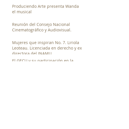
Produciendo Arte presenta Wanda
el musical
Reunión del Consejo Nacional
Cinematográfico y Audiovisual.
Mujeres que inspiran No. 7. Liriola
Leoteau. Licenciada en derecho y ex
directora del INAMU
El GECU y su participación en la
fiesta electoral universitaria
GECU presenta documentales en la
segunda muestra de cine canalero
junto al Canal de Panamá
Entrevista al candidato a la rectoría
de la UP. Magister Denis Javier
Chávez
Taller de Documental Social