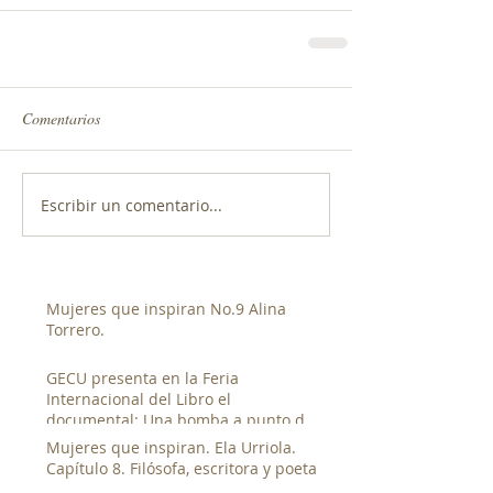
Comentarios
Escribir un comentario...
Mujeres que inspiran No.9 Alina
Torrero.
GECU presenta en la Feria
Internacional del Libro el
documental: Una bomba a punto de
estallar de Luis Franco.
Mujeres que inspiran. Ela Urriola.
Capítulo 8. Filósofa, escritora y poeta