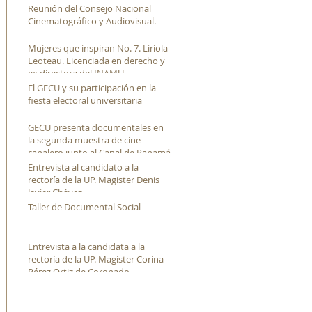
Reunión del Consejo Nacional
Cinematográfico y Audiovisual.
Mujeres que inspiran No. 7. Liriola
Leoteau. Licenciada en derecho y
ex directora del INAMU
El GECU y su participación en la
fiesta electoral universitaria
GECU presenta documentales en
la segunda muestra de cine
canalero junto al Canal de Panamá
Entrevista al candidato a la
rectoría de la UP. Magister Denis
Javier Chávez
Taller de Documental Social
Entrevista a la candidata a la
rectoría de la UP. Magister Corina
Pérez Ortiz de Coronado