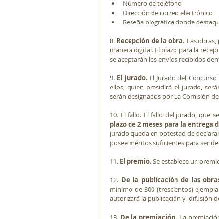
Número de teléfono 
Dirección de correo electrónico 
Reseña biográfica donde destaque 
8. 
Recepción de la obra. 
Las obras, 
manera digital. El plazo para la recep
se aceptarán los envíos recibidos dent
9. 
El jurado.
 El Jurado del Concurso 
ellos, quien presidirá el jurado, se
serán designados por La Comisión d
plazo de 2 meses para la entrega d
jurado queda en potestad de declarar 
posee méritos suficientes para ser de
11. 
El premio.
 Se establece un premio
12.
 De la publicación de las obra
mínimo de 300 (trescientos) ejemplare
autorizará la publicación y  difusión 
13.
 De la premiación.
 La premiación