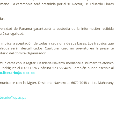
ño. La ceremonia será presidida por el sr. Rector, Dr. Eduardo Flores 
as. 
versidad de Panamá garantizará la custodia de la información recibida 
ará su legalidad.
 implica la aceptación de todas y cada una de sus bases. Los trabajos que 
ados serán descalificados. Cualquier caso no previsto en la presente 
riterio del Comité Organizador. 
municarse con la Mgter. Desideria Navarro mediante el número telefónico 
odríguez al 6379-1326 / oficina 523-5684/85. También puede escribir al 
o.literario@up.ac.pa
municarse con la Mgter. Desideria Navarro al 6672-7048 /  Lic. Maharany 
iterario@up.ac.pa