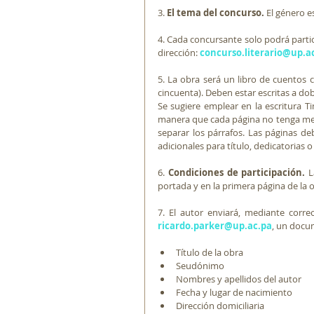
3. 
El tema del concurso.
 El género e
4. Cada concursante solo podrá partici
dirección: 
concurso.literario@up.a
5. La obra será un libro de cuentos 
cincuenta). Deben estar escritas a dob
Se sugiere emplear en la escritura T
manera que cada página no tenga meno
separar los párrafos. Las páginas de
adicionales para título, dedicatorias 
6. 
Condiciones de participación.
 L
portada y en la primera página de la ob
ricardo.parker@up.ac.pa
, un docum
Título de la obra 
Seudónimo 
Nombres y apellidos del autor 
Fecha y lugar de nacimiento 
Dirección domiciliaria 