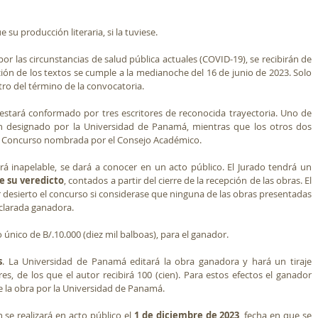
su producción literaria, si la tuviese.
por las circunstancias de salud pública actuales (COVID-19), se recibirán de 
ción de los textos se cumple a la medianoche del 16 de junio de 2023. Solo 
ro del término de la convocatoria.   
estará conformado por tres escritores de reconocida trayectoria. Uno de 
rán designado por la Universidad de Panamá, mientras que los otros dos 
e Concurso nombrada por el Consejo Académico. 
10. El fallo. El fallo del jurado, que será inapelable, se dará a conocer en un acto público. El Jurado tendrá un 
e su veredicto
, contados a partir del cierre de la recepción de las obras. El 
desierto el concurso si considerase que ninguna de las obras presentadas 
clarada ganadora. 
 único de B/.10.000 (diez mil balboas), para el ganador. 
s
. La Universidad de Panamá editará la obra ganadora y hará un tiraje 
s, de los que el autor recibirá 100 (cien). Para estos efectos el ganador 
de la obra por la Universidad de Panamá. 
 se realizará en acto público el
 1 de diciembre de 2023
, fecha en que se 