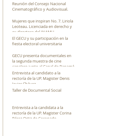
Reunión del Consejo Nacional
Cinematográfico y Audiovisual.
Mujeres que inspiran No. 7. Liriola
Leoteau. Licenciada en derecho y
ex directora del INAMU
El GECU y su participación en la
fiesta electoral universitaria
GECU presenta documentales en
la segunda muestra de cine
canalero junto al Canal de Panamá
Entrevista al candidato a la
rectoría de la UP. Magister Denis
Javier Chávez
Taller de Documental Social
Entrevista a la candidata a la
rectoría de la UP. Magister Corina
Pérez Ortiz de Coronado