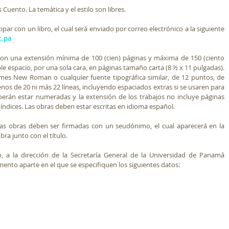
s Cuento. La temática y el estilo son libres. 
par con un libro, el cual será enviado por correo electrónico a la siguiente 
c.pa
con una extensión mínima de 100 (cien) páginas y máxima de 150 (ciento 
le espacio, por una sola cara, en páginas tamaño carta (8 ½ x 11 pulgadas). 
imes New Roman o cualquier fuente tipográfica similar, de 12 puntos, de 
s de 20 ni más 22 líneas, incluyendo espaciados extras si se usaren para 
berán estar numeradas y la extensión de los trabajos no incluye páginas 
o índices. Las obras deben estar escritas en idioma español.
as obras deben ser firmadas con un seudónimo, el cual aparecerá en la 
ra junto con el título. 
7. El autor enviará, mediante correo, a la dirección de la Secretaría General de la Universidad de Panamá 
ento aparte en el que se especifiquen los siguientes datos: 