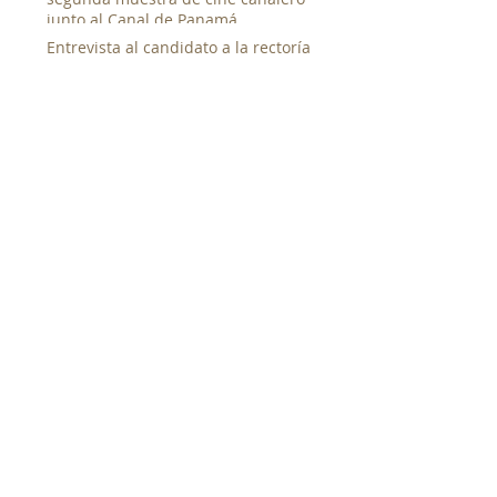
junto al Canal de Panamá
Entrevista al candidato a la rectoría
de la UP. Magister Denis Javier
Chávez
Taller de Documental Social
Entrevista a la candidata a la
rectoría de la UP. Magister Corina
Pérez Ortiz de Coronado
SEARCH BY TAGS:
No hay etiquetas aún.