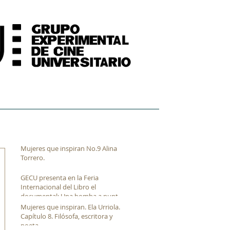
FORMACIÓN
ARCHIVO FÍLMICO AUDIOVISUAL
Mujeres que inspiran No.9 Alina
Torrero.
GECU presenta en la Feria
Internacional del Libro el
documental: Una bomba a punto
de estallar de Luis Franco.
Mujeres que inspiran. Ela Urriola.
Capítulo 8. Filósofa, escritora y
poeta