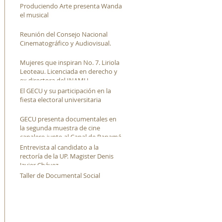
Produciendo Arte presenta Wanda
el musical
Reunión del Consejo Nacional
Cinematográfico y Audiovisual.
Mujeres que inspiran No. 7. Liriola
Leoteau. Licenciada en derecho y
ex directora del INAMU
El GECU y su participación en la
fiesta electoral universitaria
GECU presenta documentales en
la segunda muestra de cine
canalero junto al Canal de Panamá
Entrevista al candidato a la
rectoría de la UP. Magister Denis
Javier Chávez
Taller de Documental Social