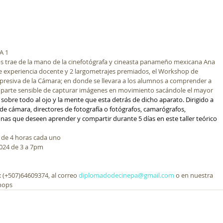
A 1
s trae de la mano de la cinefotógrafa y cineasta panameño mexicana Ana 
e experiencia docente y 2 largometrajes premiados, el Workshop de 
xpresiva de la Cámara; en donde se llevara a los alumnos a comprender a 
la parte sensible de capturar imágenes en movimiento sacándole el mayor 
o sobre todo al ojo y la mente que esta detrás de dicho aparato. Dirigido a 
 de cámara, directores de fotografía o fotógrafos, camarógrafos, 
onas que deseen aprender y compartir durante 5 días en este taller teórico 
s de 4 horas cada uno
2024 de 3 a 7pm
 (+507)64609374, al correo 
diplomadodecinepa@gmail.com
 o en nuestra 
hops