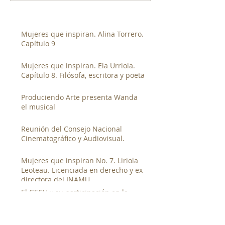
Mujeres que inspiran. Alina Torrero.
Capítulo 9
Mujeres que inspiran. Ela Urriola.
Capítulo 8. Filósofa, escritora y poeta
Produciendo Arte presenta Wanda
el musical
Reunión del Consejo Nacional
Cinematográfico y Audiovisual.
Mujeres que inspiran No. 7. Liriola
Leoteau. Licenciada en derecho y ex
directora del INAMU
El GECU y su participación en la
fiesta electoral universitaria
GECU presenta documentales en la