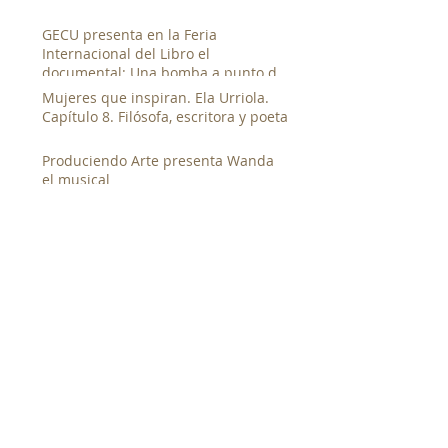
GECU presenta en la Feria
Internacional del Libro el
documental: Una bomba a punto de
estallar de Luis Franco.
Mujeres que inspiran. Ela Urriola.
Capítulo 8. Filósofa, escritora y poeta
Produciendo Arte presenta Wanda
el musical
Reunión del Consejo Nacional
Cinematográfico y Audiovisual.
Mujeres que inspiran No. 7. Liriola
Leoteau. Licenciada en derecho y ex
directora del INAMU
El GECU y su participación en la
fiesta electoral universitaria
GECU presenta documentales en la
segunda muestra de cine canalero