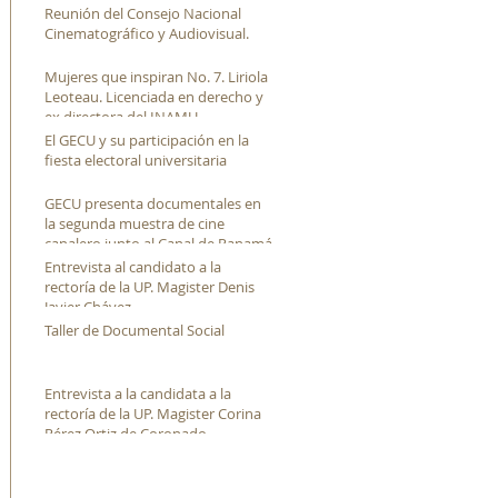
Reunión del Consejo Nacional
Cinematográfico y Audiovisual.
Mujeres que inspiran No. 7. Liriola
Leoteau. Licenciada en derecho y
ex directora del INAMU
El GECU y su participación en la
fiesta electoral universitaria
GECU presenta documentales en
la segunda muestra de cine
canalero junto al Canal de Panamá
Entrevista al candidato a la
rectoría de la UP. Magister Denis
Javier Chávez
Taller de Documental Social
Entrevista a la candidata a la
rectoría de la UP. Magister Corina
Pérez Ortiz de Coronado