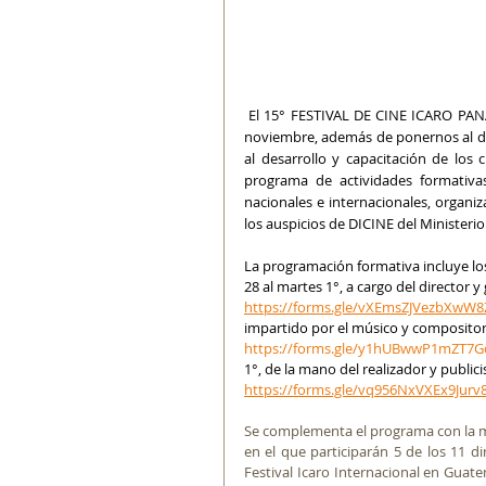
 El 15° FESTIVAL DE CINE ICARO PANAMÁ 2022, a realizarse en el Cine Universitario del 28 de octubre al 1° de 
noviembre, además de ponernos al día
al desarrollo y capacitación de los 
programa de actividades formativas
nacionales e internacionales, organi
los auspicios de DICINE del Ministerio
La programación formativa incluye l
28 al martes 1°, a cargo del director y
https://forms.gle/vXEmsZJVezbXwW8
impartido por el músico y compositor
https://forms.gle/y1hUBwwP1mZT7G
1°, de la mano del realizador y public
https://forms.gle/vq956NxVXEx9Jurv
Se complementa el programa con la 
en el que participarán 5 de los 11 di
Festival Icaro Internacional en Guate