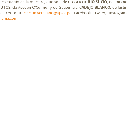
resentarán en la muestra, que son, de Costa Rica, 
RÍO SUCIO
, del mismo 
NUTOS
, de Aeeden O’Connor y de Guatemala, 
CADEJO BLANCO,
 de Justin 
67-1379 o a 
cine.universitario@up.ac.pa
 Facebook, Twiter, Instagram: 
panama.com