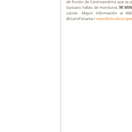
de ficción de Centroamérica que se p
Gustavo Fallas; de Honduras, 
90 MI
Lerner. Mayor información al 66
@IcaroPanama / 
w
ww.festivalicaro