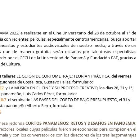
 con recientes películas, especialmente centroamericanas, busca aportar 
cineastas y estudiantes audiovisuales de nuestro medio, a través de un 
 que de manera gratuita serán dictadas por talentosos especialistas 
zado por el GECU de la Universidad de Panamá y Fundación FAE, gracias a 
 de Cultura.
os talleres EL GUIÓN DE CORTOMETRAJE: TEORÍA Y PRÁCTICA, del viernes 
 guionista de Costa Rica, Gustavo Fallas, formulario: 
Z7
y LA MÚSICA EN EL CINE Y SU PROCESO CREATIVO, los días 28, 31 y 1°, 
 panameño, Luis Carlos Pérez, formulario: 
dk7
el seminario LAS BASES DEL CORTO DE BAJO PRESUPUESTO, el 31 y 
ista panameño Alberto Serra, formulario: 
8
mesa redonda 
CORTOS PANAMEÑOS: RETOS Y DESAFÍOS EN PANDEMIA
, 
rectores locales cuyas películas fueron seleccionadas para competir en el 
mala y con los conversatorios con los directores de los tres largometrajes 