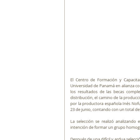
El Centro de Formación y Capacitac
Universidad de Panamá en alianza con
los resultados de las becas complet
distribución, el camino de la producció
por la productora española Inés Nofue
23 de junio, contando con un total de
La selección se realizó analizando el
intención de formar un grupo homogé
Después de una difícil y ardua selecc