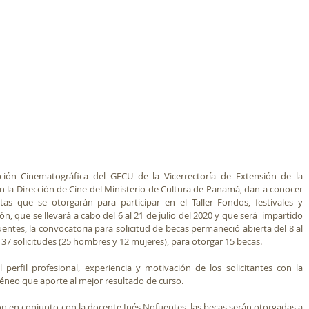
ión Cinematográfica del GECU de la Vicerrectoría de Extensión de la 
 la Dirección de Cine del Ministerio de Cultura de Panamá, dan a conocer 
as que se otorgarán para participar en el Taller Fondos, festivales y 
n, que se llevará a cabo del 6 al 21 de julio del 2020 y que será  impartido 
ntes, la convocatoria para solicitud de becas permaneció abierta del 8 al 
 37 solicitudes (25 hombres y 12 mujeres), para otorgar 15 becas.
 perfil profesional, experiencia y motivación de los solicitantes con la 
neo que aporte al mejor resultado de curso.
ión en conjunto con la docente Inés Nofuentes, las becas serán otorgadas a 