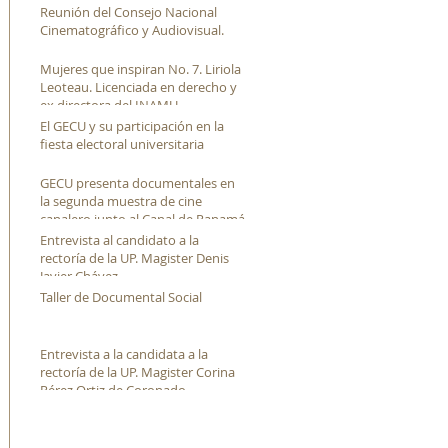
Reunión del Consejo Nacional
Cinematográfico y Audiovisual.
Mujeres que inspiran No. 7. Liriola
Leoteau. Licenciada en derecho y
ex directora del INAMU
El GECU y su participación en la
fiesta electoral universitaria
GECU presenta documentales en
la segunda muestra de cine
canalero junto al Canal de Panamá
Entrevista al candidato a la
rectoría de la UP. Magister Denis
Javier Chávez
Taller de Documental Social
Entrevista a la candidata a la
rectoría de la UP. Magister Corina
Pérez Ortiz de Coronado