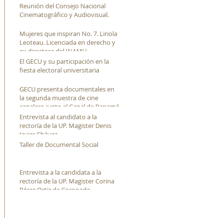
Reunión del Consejo Nacional
Cinematográfico y Audiovisual.
Mujeres que inspiran No. 7. Liriola
Leoteau. Licenciada en derecho y
ex directora del INAMU
El GECU y su participación en la
fiesta electoral universitaria
GECU presenta documentales en
la segunda muestra de cine
canalero junto al Canal de Panamá
Entrevista al candidato a la
rectoría de la UP. Magister Denis
Javier Chávez
Taller de Documental Social
Entrevista a la candidata a la
rectoría de la UP. Magister Corina
Pérez Ortiz de Coronado