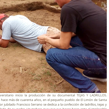
ersitario inicio la producción de su documental TEJAS Y LADRILLOS. 
hace más de cuarenta años, en el pequeño pueblo de El Limón de Santa 
r jubilado Francisco Serrano se dedica a la confección de ladrillos, tejas y 