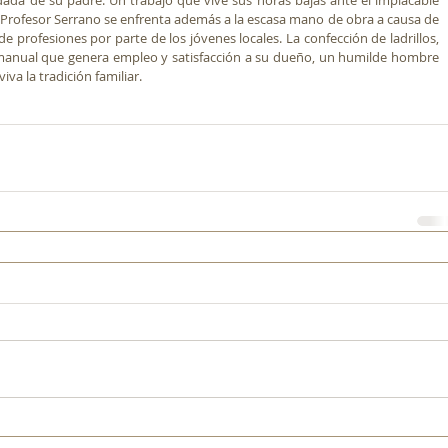
dada de su padre. Un trabajo que vive sus horas bajas ante el implacable 
l Profesor Serrano se enfrenta además a la escasa mano de obra a causa de 
de profesiones por parte de los jóvenes locales. La confección de ladrillos, 
 manual que genera empleo y satisfacción a su dueño, un humilde hombre 
a la tradición familiar.