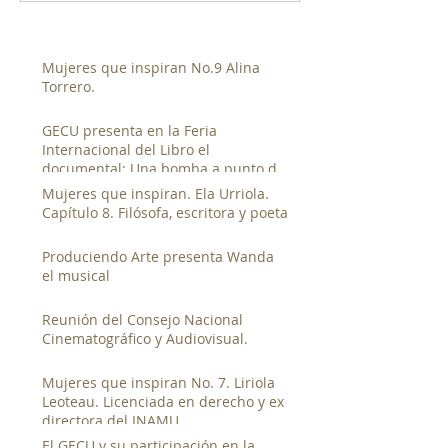
Mujeres que inspiran No.9 Alina
Torrero.
GECU presenta en la Feria
Internacional del Libro el
documental: Una bomba a punto de
estallar de Luis Franco.
Mujeres que inspiran. Ela Urriola.
Capítulo 8. Filósofa, escritora y poeta
Produciendo Arte presenta Wanda
el musical
Reunión del Consejo Nacional
Cinematográfico y Audiovisual.
Mujeres que inspiran No. 7. Liriola
Leoteau. Licenciada en derecho y ex
directora del INAMU
El GECU y su participación en la