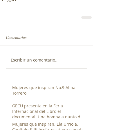
Comentarios
Escribir un comentario...
Mujeres que inspiran No.9 Alina
Torrero.
GECU presenta en la Feria
Internacional del Libro el
documental: Una bomba a punto de
estallar de Luis Franco.
Mujeres que inspiran. Ela Urriola.
Capítulo 8. Filósofa, escritora y poeta