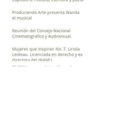
Produciendo Arte presenta Wanda
el musical
Reunión del Consejo Nacional
Cinematográfico y Audiovisual.
Mujeres que inspiran No. 7. Liriola
Leoteau. Licenciada en derecho y ex
directora del INAMU
El GECU y su participación en la
fiesta electoral universitaria
GECU presenta documentales en la
segunda muestra de cine canalero
junto al Canal de Panamá
Entrevista al candidato a la rectoría
de la UP. Magister Denis Javier
Chávez
Taller de Documental Social